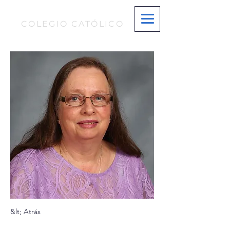
S T. MARÍA MAGDALENA
COLEGIO CATÓLICO
&lt; Atrás