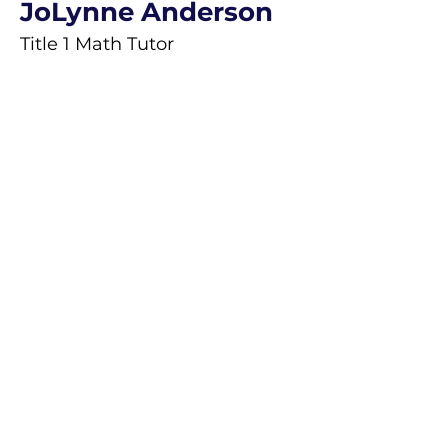
JoLynne Anderson
Title 1 Math Tutor
El colegio Saint Mary Magdalene recluta
y admite estudiantes de cualquier raza,
color u origen étnico en todos sus
derechos, privilegios, programas y
actividades. Además, la escuela no
discriminará en base a
raza, color, origen nacional y étnico en
la administración de sus políticas
educativas, políticas de admisión,
programas de empleo, becas y
préstamos, y programas deportivos y
otros programas administrados por la
escuela”.