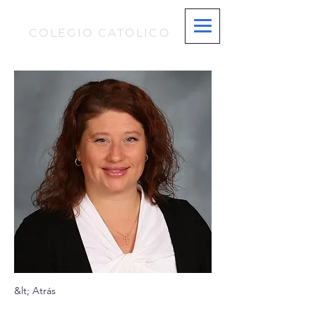
S T. MARÍA MAGDALENA
COLEGIO CATÓLICO
&lt; Atrás