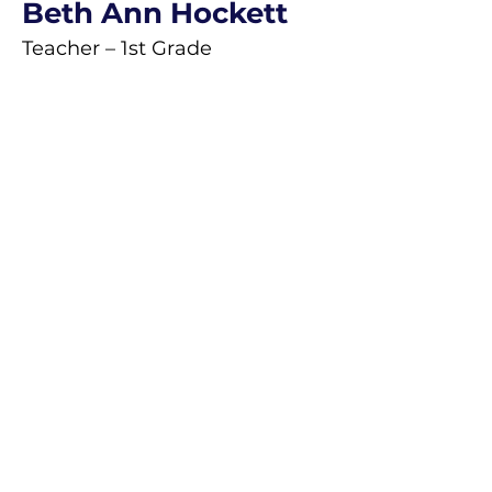
Beth Ann Hockett
Teacher – 1st Grade
El colegio Saint Mary Magdalene recluta
y admite estudiantes de cualquier raza,
color u origen étnico en todos sus
derechos, privilegios, programas y
actividades. Además, la escuela no
discriminará en base a
raza, color, origen nacional y étnico en
la administración de sus políticas
educativas, políticas de admisión,
programas de empleo, becas y
préstamos, y programas deportivos y
otros programas administrados por la
escuela”.