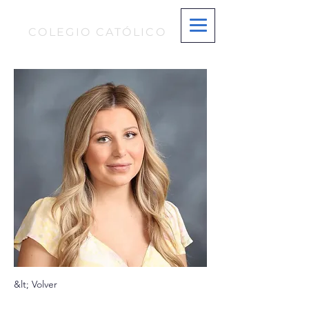
S T. MARÍA MAGDALENA
COLEGIO CATÓLICO
&lt; Volver