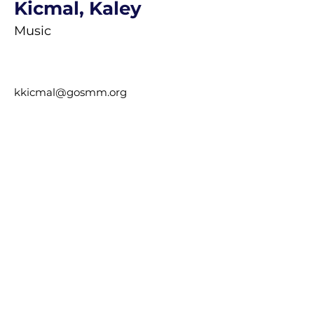
Kicmal, Kaley
Music
kkicmal@gosmm.org
El colegio Saint Mary Magdalene recluta
y admite estudiantes de cualquier raza,
color u origen étnico en todos sus
derechos, privilegios, programas y
actividades. Además, la escuela no
discriminará en base a
raza, color, origen nacional y étnico en
la administración de sus políticas
educativas, políticas de admisión,
programas de empleo, becas y
préstamos, y programas deportivos y
otros programas administrados por la
escuela”.