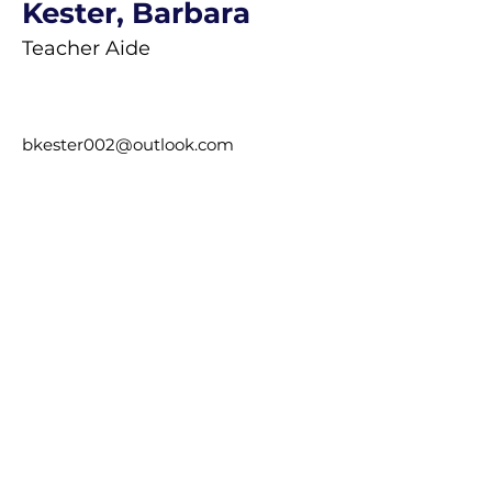
Kester, Barbara
Teacher Aide
bkester002@outlook.com
El colegio Saint Mary Magdalene recluta
y admite estudiantes de cualquier raza,
color u origen étnico en todos sus
derechos, privilegios, programas y
actividades. Además, la escuela no
discriminará en base a
raza, color, origen nacional y étnico en
la administración de sus políticas
educativas, políticas de admisión,
programas de empleo, becas y
préstamos, y programas deportivos y
otros programas administrados por la
escuela”.