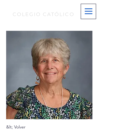
S T. MARÍA MAGDALENA
COLEGIO CATÓLICO
&lt; Volver